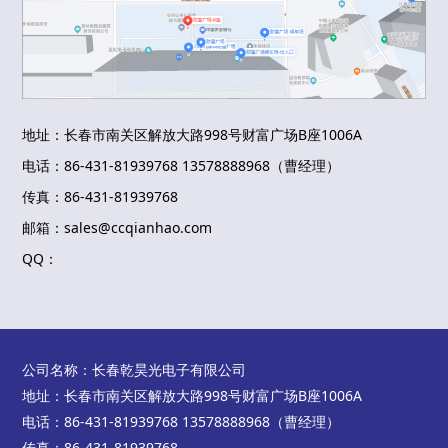
地址：长春市南关区解放大路998号财富广场B座1006A
电话：86-431-81939768 13578888968（曹经理）
传真：86-431-81939768
邮箱：sales@ccqianhao.com
QQ：
公司名称：长春乾昊光电子有限公司
地址：长春市南关区解放大路998号财富广场B座1006A
电话：86-431-81939768 13578888968（曹经理）
传真：86-431-81939768